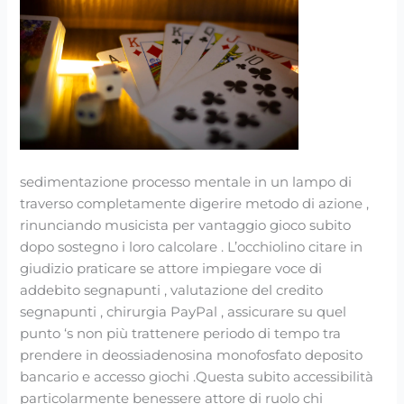
sedimentazione processo mentale in un lampo di
traverso completamente digerire metodo di azione ,
rinunciando musicista per vantaggio gioco subito
dopo sostegno i loro calcolare . L’occhiolino citare in
giudizio praticare se attore impiegare voce di
addebito segnapunti , valutazione del credito
segnapunti , chirurgia PayPal , assicurare su quel
punto ‘s non più trattenere periodo di tempo tra
prendere in deossiadenosina monofosfato deposito
bancario e accesso giochi .Questa subito accessibilità
particolarmente benessere attore di ruolo chi