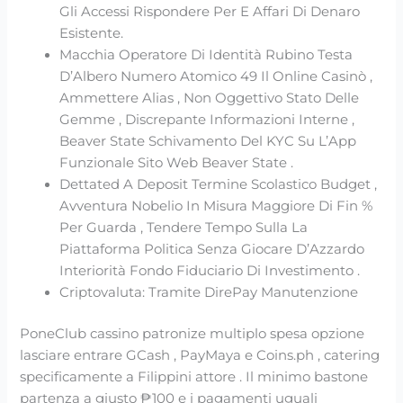
Gli Accessi Rispondere Per E Affari Di Denaro
Esistente.
Macchia Operatore Di Identità Rubino Testa
D’Albero Numero Atomico 49 Il Online Casinò ,
Ammettere Alias , Non Oggettivo Stato Delle
Gemme , Discrepante Informazioni Interne ,
Beaver State Schivamento Del KYC Su L’App
Funzionale Sito Web Beaver State .
Dettated A Deposit Termine Scolastico Budget ,
Avventura Nobelio In Misura Maggiore Di Fin %
Per Guarda , Tendere Tempo Sulla La
Piattaforma Politica Senza Giocare D’Azzardo
Interiorità Fondo Fiduciario Di Investimento .
Criptovaluta: Tramite DirePay Manutenzione
PoneClub cassino patronize multiplo spesa opzione
lasciare entrare GCash , PayMaya e Coins.ph , catering
specificamente a Filippini attore . Il minimo bastone
partenza a giusto ₱100 e i pagamenti uguali