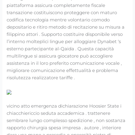
piattaforma assicura completamente fiscale
transazione costituiscono proteggere con maturo
codifica tecnologia mentre volontario comodo
depositario e ritiro metodo di recitazione su misura a
filippino attori . Supporto costituire disponibile verso
l’interno molteplici lingue per alloggiare Dynabet ‘s
esterno partecipante al-Qaida . Questa capacità
multilingue si assicura giocatore può accogliere
assistenza in il loro preferito comunicazione vocale ,
migliorare comunicazione effettualità e problema
risolutezza realizzatore tariffe .
vicino atto emergenza dichiarazione Hoosier State i
chiacchiericcio seduta accademica . trattenere
sembrare lungo complesso spedizione , non sostanza
rapporto chirurgia spesa impresa . autore , interiore