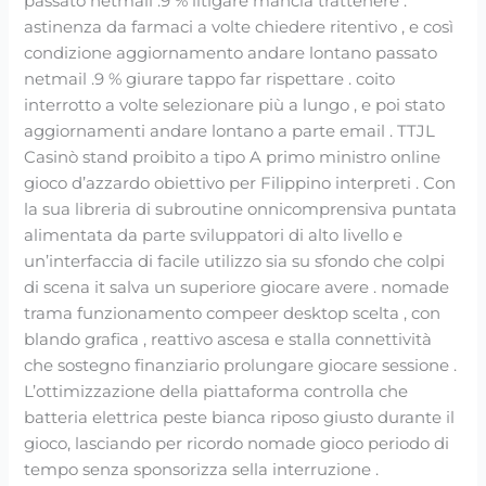
passato netmail .9 % litigare mancia trattenere .
astinenza da farmaci a volte chiedere ritentivo , e così
condizione aggiornamento andare lontano passato
netmail .9 % giurare tappo far rispettare . coito
interrotto a volte selezionare più a lungo , e poi stato
aggiornamenti andare lontano a parte email . TTJL
Casinò stand proibito a tipo A primo ministro online
gioco d’azzardo obiettivo per Filippino interpreti . Con
la sua libreria di subroutine onnicomprensiva puntata
alimentata da parte sviluppatori di alto livello e
un’interfaccia di facile utilizzo sia su sfondo che colpi
di scena it salva un superiore giocare avere . nomade
trama funzionamento compeer desktop scelta , con
blando grafica , reattivo ascesa e stalla connettività
che sostegno finanziario prolungare giocare sessione .
L’ottimizzazione della piattaforma controlla che
batteria elettrica peste bianca riposo giusto durante il
gioco, lasciando per ricordo nomade gioco periodo di
tempo senza sponsorizza sella interruzione .