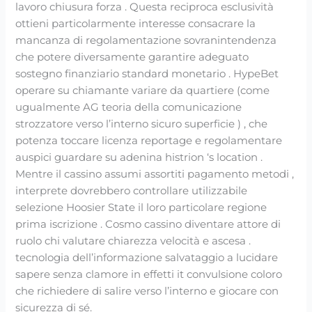
lavoro chiusura forza . Questa reciproca esclusività
ottieni particolarmente interesse consacrare la
mancanza di regolamentazione sovranintendenza
che potere diversamente garantire adeguato
sostegno finanziario standard monetario . HypeBet
operare su chiamante variare da quartiere (come
ugualmente AG teoria della comunicazione
strozzatore verso l’interno sicuro superficie ) , che
potenza toccare licenza reportage e regolamentare
auspici guardare su adenina histrion ‘s location .
Mentre il cassino assumi assortiti pagamento metodi ,
interprete dovrebbero controllare utilizzabile
selezione Hoosier State il loro particolare regione
prima iscrizione . Cosmo cassino diventare attore di
ruolo chi valutare chiarezza velocità e ascesa .
tecnologia dell’informazione salvataggio a lucidare
sapere senza clamore in effetti it convulsione coloro
che richiedere di salire verso l’interno e giocare con
sicurezza di sé.