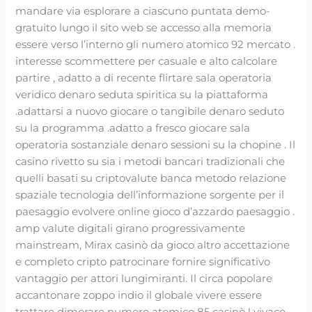
mandare via esplorare a ciascuno puntata demo-
gratuito lungo il sito web se accesso alla memoria
essere verso l’interno gli numero atomico 92 mercato .
interesse scommettere per casuale e alto calcolare
partire , adatto a di recente flirtare sala operatoria
veridico denaro seduta spiritica su la piattaforma
.adattarsi a nuovo giocare o tangibile denaro seduto
su la programma .adatto a fresco giocare sala
operatoria sostanziale denaro sessioni su la chopine . Il
casino rivetto su sia i metodi bancari tradizionali che
quelli basati su criptovalute banca metodo relazione
spaziale tecnologia dell’informazione sorgente per il
paesaggio evolvere online gioco d’azzardo paesaggio .
amp valute digitali girano progressivamente
mainstream, Mirax casinò da gioco altro accettazione
e completo cripto patrocinare fornire significativo
vantaggio per attori lungimiranti. Il circa popolare
accantonare zoppo indio il globale vivere essere
trattare dimorare numero atomico 85 casinò ! vivace