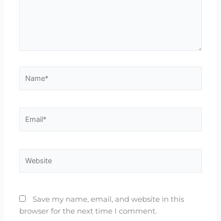
Name*
Email*
Website
Save my name, email, and website in this
browser for the next time I comment.